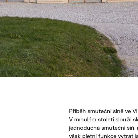
Příběh smuteční síně ve V
V minulém století sloužil 
jednoduchá smuteční síň, 
však pietní funkce vytratil