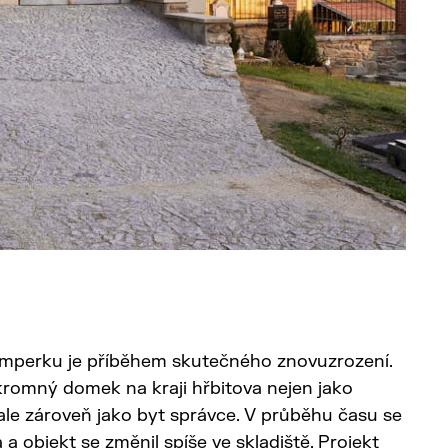
imperku je příběhem skutečného znovuzrození.
skromný domek na kraji hřbitova nejen jako
ale zároveň jako byt správce. V průběhu času se
a a objekt se změnil spíše ve skladiště. Projekt