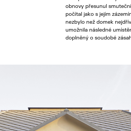
obnovy přesunul smuteční 
počítal jako s jejím záze
nezbylo než domek nejdřív 
umožnila následné umístění
doplněný o soudobé zásah