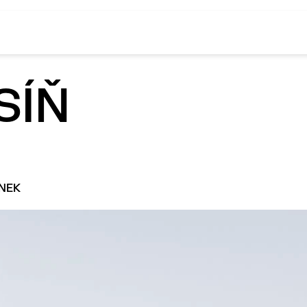
O projektu
SÍŇ
Napsali o nás
Partneři
Kontakt
ÁNEK