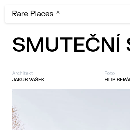
Mapa míst
SMUTEČNÍ 
E-shop
Architekt
Foto
O nás
JAKUB VAŠEK
FILIP BER
Blog